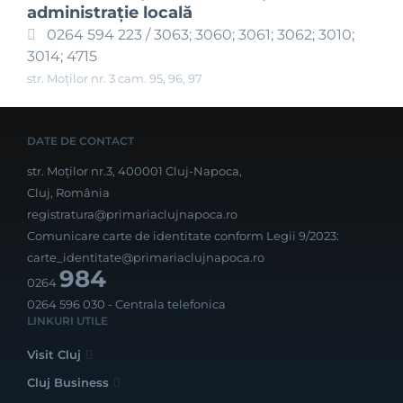
administraţie locală
0264 594 223 / 3063; 3060; 3061; 3062; 3010;
3014; 4715
str. Moților nr. 3 cam. 95, 96, 97
DATE DE CONTACT
str. Moților nr.3, 400001 Cluj-Napoca,
Cluj, România
registratura@primariaclujnapoca.ro
Comunicare carte de identitate conform Legii 9/2023:
carte_identitate@primariaclujnapoca.ro
984
0264
0264 596 030
- Centrala telefonica
LINKURI UTILE
Visit Cluj
Cluj Business