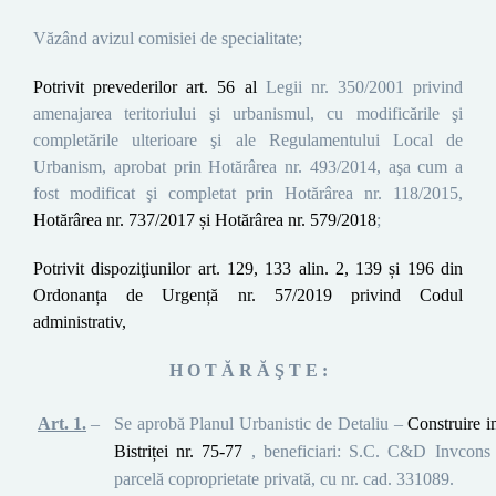
Văzând avizul comisiei de specialitate
;
Potrivit prevederilor art. 56 al
Legii nr. 350/2001 privind
amenajarea teritoriului şi urbanismul, cu modificările şi
completările ulterioare şi ale
Regulamentului Local de
Urbanism, aprobat prin Hotărârea nr. 493/2014,
aşa cum a
fost modificat şi completat prin Hotărârea nr. 118/2015,
Hotărârea nr. 737/2017 și Hotărârea nr. 579/2018
;
Potrivit dispoziţiunilor
art. 129, 133 alin. 2,
139 și 196
din
Ordonanța de Urgență nr. 57/2019 privind Codul
administrativ,
H O T Ă R Ă Ş T E :
Art. 1.
–
Se aprobă Planul
Urbanistic de Detaliu –
Construire i
Bistriței nr. 75-77
, beneficiari: S.C. C&D Invcons
parcelă coproprietate privată, cu nr. cad. 331089.