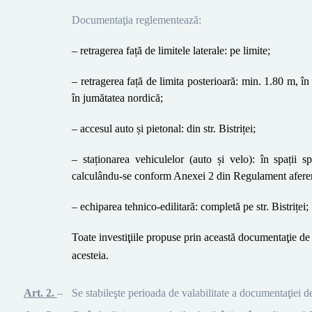
Documentaţia reglementează:
–
retragerea față de limitele laterale: pe limite
;
–
retragerea față de limita posterioară: min. 1.80 m, în
în jumătatea nordică
;
–
accesul auto și pietonal: din str. Bistriței
;
–
staționarea vehiculelor (auto și velo): în spații s
calculându-se conform Anexei 2 din Regulament afere
–
echiparea tehnico-edilitară: completă pe str. Bistriței
;
Toate investiţiile propuse prin această documentaţie de 
acesteia.
Art. 2.
–
Se stabileşte perioada de valabilitate a documentaţiei d