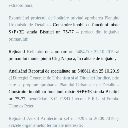
extra
ordinară
,
Examinând proiectul de hotărâre privind aprobarea
Planului
Urbanistic de Detaliu –
Construire imobil cu funcțiuni mixte
S+P+3E
strada Bistriței nr. 75-77
–
proiect din iniţiativa
primarului;
Reținând
Referatul
de aprobare
nr.
548425
/ 25.10.2019
al
primarului municipiului Cluj-Napoca, în calitate de inițiator;
Analizând Raportul de specialitate
n
r. 548611 din 25.10.2019
al
Direcţiei
Generale de U
rbanism și al Direcției Juridice, prin
care se propune aprobarea
Planului Urbanistic de Detaliu –
Construire imobil cu funcțiuni mixte
S+P+3E
strada Bistriței
nr. 75-77
,
beneficiari:
S.C. C&D Invcons S.R.L. și Frenko
Thomas Peter
;
Reținând
A
vizul Arhitectului șef nr.
929
din 26
.09.2019
și
avizele organismelor teritoriale interesate;