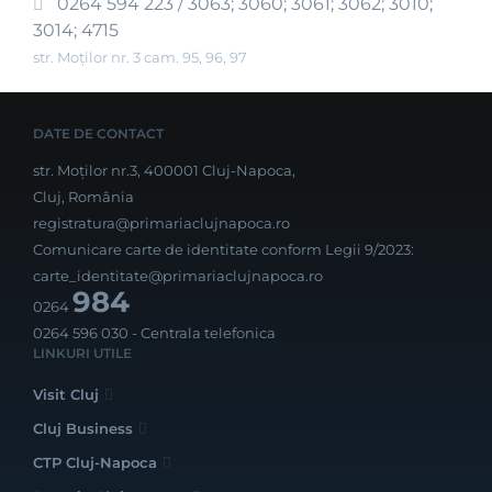
0264 594 223 / 3063; 3060; 3061; 3062; 3010;
3014; 4715
str. Moților nr. 3 cam. 95, 96, 97
DATE DE CONTACT
str. Moților nr.3, 400001 Cluj-Napoca,
Cluj, România
registratura@primariaclujnapoca.ro
Comunicare carte de identitate conform Legii 9/2023:
carte_identitate@primariaclujnapoca.ro
984
0264
0264 596 030
- Centrala telefonica
LINKURI UTILE
Visit Cluj
Cluj Business
CTP Cluj-Napoca