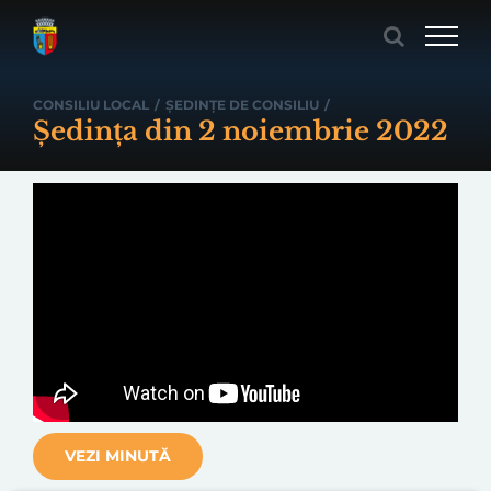
Skip
to
content
CONSILIU LOCAL
/
ȘEDINȚE DE CONSILIU
/
Ședința din 2 noiembrie 2022
VEZI MINUTĂ