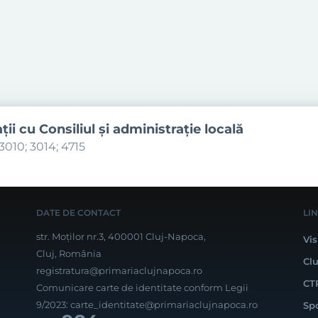
aţii cu Consiliul şi administraţie locală
3010; 3014; 4715
DATE DE CONTACT
LI
str. Moților nr.3, 400001 Cluj-Napoca,
Vis
Cluj, România
Cl
registratura@primariaclujnapoca.ro
CT
Comunicare carte de identitate conform Legii
9/2023:
carte_identitate@primariaclujnapoca.ro
Sp