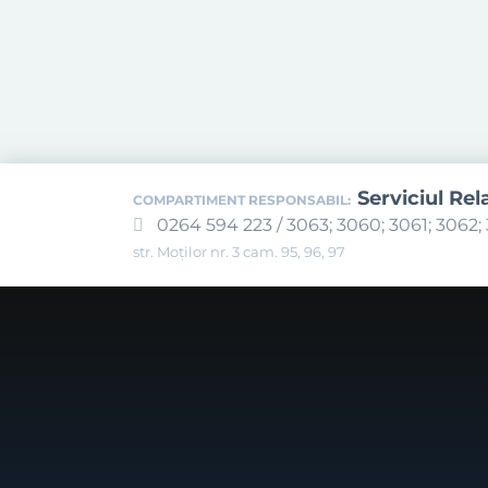
Serviciul Rel
COMPARTIMENT RESPONSABIL:
0264 594 223 / 3063; 3060; 3061; 3062; 
str. Moților nr. 3 cam. 95, 96, 97