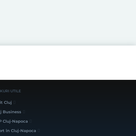
NKURI UTILE
it Cluj
uj Business
P Cluj-Napoca
ort în Cluj-Napoca