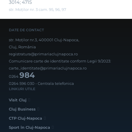
3014; 4715
str. Moților nr. 3 cam. 95, 96, 97
DATE DE CONTACT
str. Moților nr.3, 400001 Cluj-Napoca,
Cluj, România
registratura@primariaclujnapoca.ro
Comunicare carte de identitate conform Legii 9/2023:
carte_identitate@primariaclujnapoca.ro
984
0264
0264 596 030
- Centrala telefonica
LINKURI UTILE
Visit Cluj
Cluj Business
CTP Cluj-Napoca
Sport în Cluj-Napoca