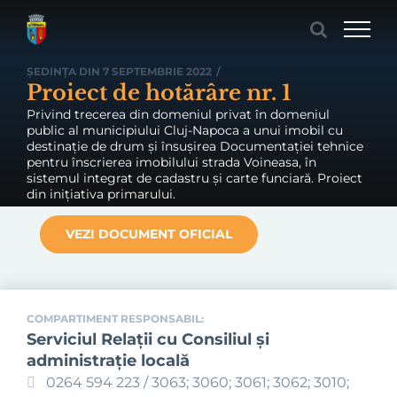
Skip
to
content
ȘEDINȚA DIN 7 SEPTEMBRIE 2022
/
Proiect de hotărâre nr. 1
Privind trecerea din domeniul privat în domeniul
public al municipiului Cluj-Napoca a unui imobil cu
destinație de drum și însușirea Documentației tehnice
pentru înscrierea imobilului strada Voineasa, în
sistemul integrat de cadastru și carte funciară. Proiect
din inițiativa primarului.
VEZI DOCUMENT OFICIAL
COMPARTIMENT RESPONSABIL:
Serviciul Relaţii cu Consiliul şi
administraţie locală
0264 594 223 / 3063; 3060; 3061; 3062; 3010;