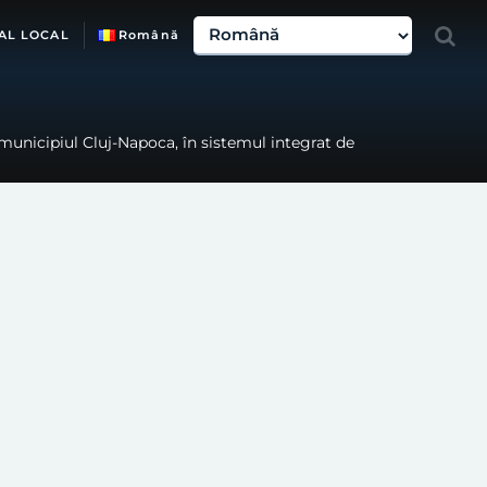
AL LOCAL
Română
 municipiul Cluj-Napoca, în sistemul integrat de