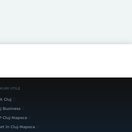
NKURI UTILE
it Cluj
uj Business
P Cluj-Napoca
ort în Cluj-Napoca