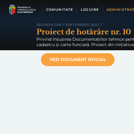
Skip
to
COMUNITATE
LOCUIRE
ADMINISTRAȚ
content
ȘEDINȚA DIN 7 SEPTEMBRIE 2022
/
Proiect de hotărâre nr. 10
Privind însușirea Documentațiilor tehnice pentr
cadastru și carte funciară. Proiect din inițiativ
VEZI DOCUMENT OFICIAL