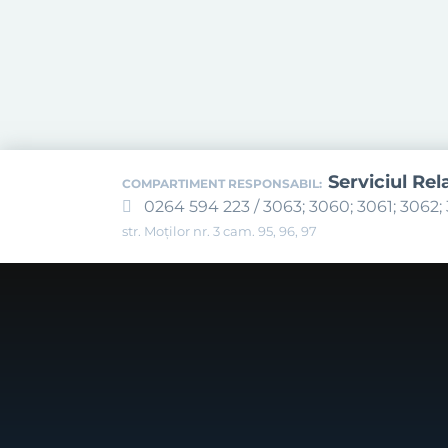
Serviciul Rel
COMPARTIMENT RESPONSABIL:
0264 594 223 / 3063; 3060; 3061; 3062; 
str. Moților nr. 3 cam. 95, 96, 97