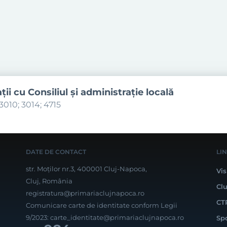
aţii cu Consiliul şi administraţie locală
3010; 3014; 4715
DATE DE CONTACT
LI
str. Moților nr.3, 400001 Cluj-Napoca,
Vis
Cluj, România
Cl
registratura@primariaclujnapoca.ro
CT
Comunicare carte de identitate conform Legii
9/2023:
carte_identitate@primariaclujnapoca.ro
Sp