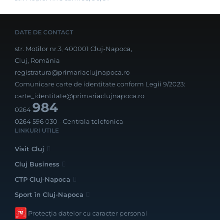
DATE DE CONTACT
str. Moților nr.3, 400001 Cluj-Napoca,
Cluj, România
registratura@primariaclujnapoca.ro
Comunicare carte de identitate conform Legii 9/2023:
carte_identitate@primariaclujnapoca.ro
984
0264
0264 596 030
- Centrala telefonica
LINKURI UTILE
Visit Cluj
Cluj Business
CTP Cluj-Napoca
Sport în Cluj-Napoca
Protecția datelor cu caracter personal