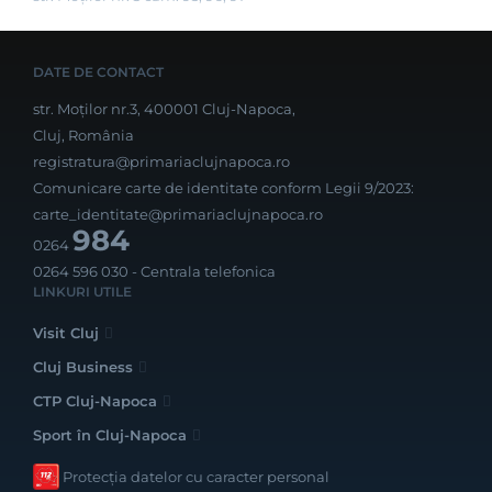
DATE DE CONTACT
str. Moților nr.3, 400001 Cluj-Napoca,
Cluj, România
registratura@primariaclujnapoca.ro
Comunicare carte de identitate conform Legii 9/2023:
carte_identitate@primariaclujnapoca.ro
984
0264
0264 596 030
- Centrala telefonica
LINKURI UTILE
Visit Cluj
Cluj Business
CTP Cluj-Napoca
Sport în Cluj-Napoca
Protecția datelor cu caracter personal