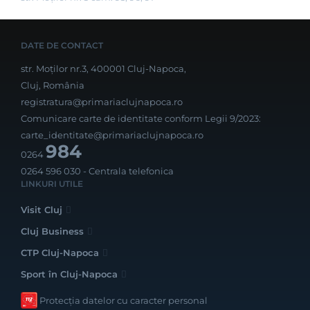
DATE DE CONTACT
str. Moților nr.3, 400001 Cluj-Napoca,
Cluj, România
registratura@primariaclujnapoca.ro
Comunicare carte de identitate conform Legii 9/2023:
carte_identitate@primariaclujnapoca.ro
984
0264
0264 596 030
- Centrala telefonica
LINKURI UTILE
Visit Cluj
Cluj Business
CTP Cluj-Napoca
Sport în Cluj-Napoca
Protecția datelor cu caracter personal