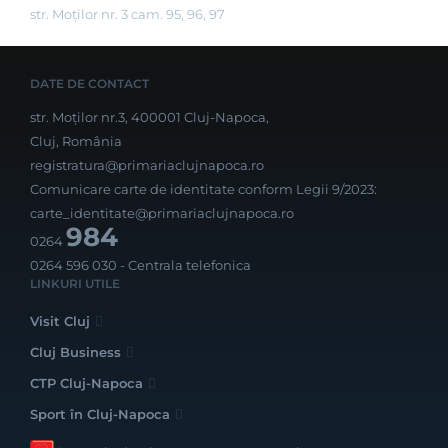
str. Moților nr. 3 cam. 95, 96, 97
DATE DE CONTACT
str. Moților nr.3, 400001 Cluj-Napoca,
Cluj, România
registratura@primariaclujnapoca.ro
Comunicare carte de identitate conform Legii 9/2023:
carte_identitate@primariaclujnapoca.ro
984
0264
0264 596 030
- Centrala telefonica
LINKURI UTILE
Visit Cluj
Cluj Business
CTP Cluj-Napoca
Sport în Cluj-Napoca