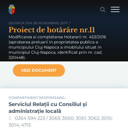
Skip
to
content
ȘEDINȚA DIN 28 NOIEMBRIE 2017
/
Proiect de hotărâre nr.11
Modificarea si completarea Hotararii nr. 453/2016
(aprobarea preluarii in proprietatea publica a
municipiului Cluj-Napoca a imobilului situat in
municipiul Cluj-Napoca, identificat prin nr. cad.
320448).
VEZI DOCUMENT
COMPARTIMENT RESPONSABIL:
Serviciul Relaţii cu Consiliul şi
administraţie locală
0264 594 223 / 3063; 3060; 3061; 3062; 3010;
3014; 4715