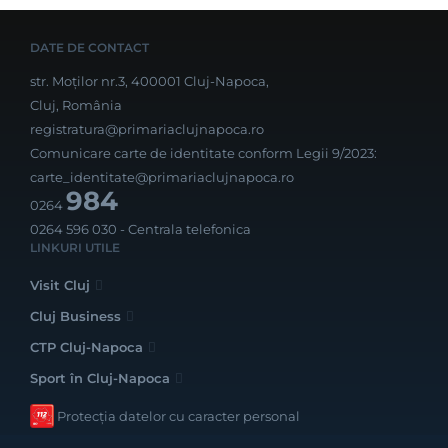
DATE DE CONTACT
str. Moților nr.3, 400001 Cluj-Napoca,
Cluj, România
registratura@primariaclujnapoca.ro
Comunicare carte de identitate conform Legii 9/2023:
carte_identitate@primariaclujnapoca.ro
984
0264
0264 596 030
- Centrala telefonica
LINKURI UTILE
Visit Cluj
Cluj Business
CTP Cluj-Napoca
Sport în Cluj-Napoca
Protecția datelor cu caracter personal