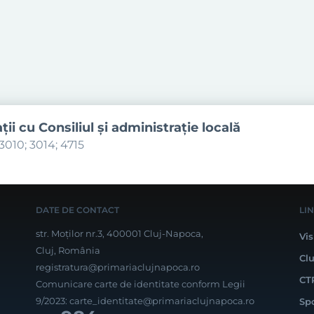
aţii cu Consiliul şi administraţie locală
3010; 3014; 4715
DATE DE CONTACT
LI
str. Moților nr.3, 400001 Cluj-Napoca,
Vis
Cluj, România
Cl
registratura@primariaclujnapoca.ro
CT
Comunicare carte de identitate conform Legii
9/2023:
carte_identitate@primariaclujnapoca.ro
Sp