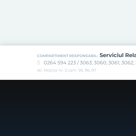
Serviciul Rel
COMPARTIMENT RESPONSABIL:
0264 594 223 / 3063; 3060; 3061; 3062; 
str. Moților nr. 3 cam. 95, 96, 97