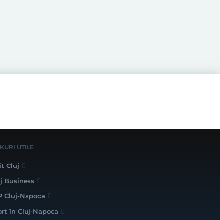
NKURI UTILE
it Cluj
uj Business
P Cluj-Napoca
ort în Cluj-Napoca