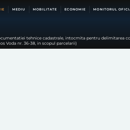
IE
MEDIU
MOBILITATE
ECONOMIE
MONITORUL OFICI
ocumentatiei tehnice cadastrale, intocmita pentru delimitarea cor
os Voda nr. 36-38, in scopul parcelarii)