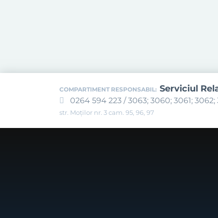
Serviciul Rel
COMPARTIMENT RESPONSABIL:
0264 594 223 / 3063; 3060; 3061; 3062; 
str. Moților nr. 3 cam. 95, 96, 97