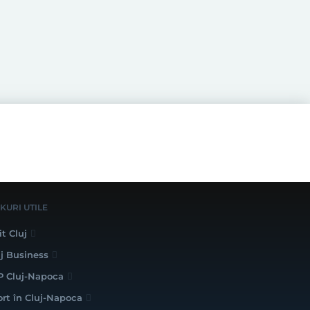
NKURI UTILE
it Cluj
uj Business
P Cluj-Napoca
ort în Cluj-Napoca