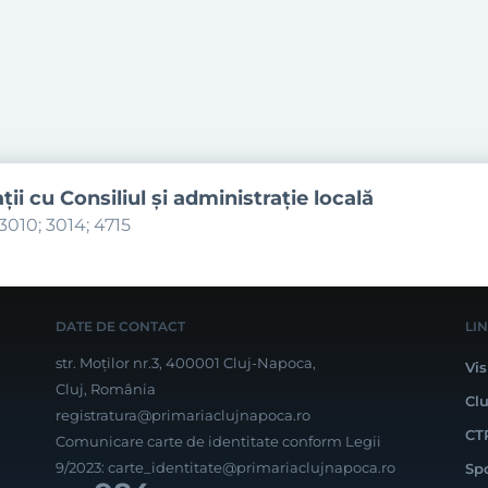
aţii cu Consiliul şi administraţie locală
3010; 3014; 4715
DATE DE CONTACT
LI
str. Moților nr.3, 400001 Cluj-Napoca,
Vis
Cluj, România
Cl
registratura@primariaclujnapoca.ro
CT
Comunicare carte de identitate conform Legii
9/2023:
carte_identitate@primariaclujnapoca.ro
Sp