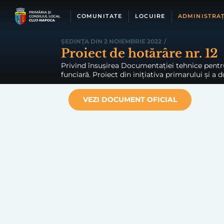
Skip
to
COMUNITATE
LOCUIRE
ADMINISTRAȚ
content
ȘEDINȚA DIN 2 NOIEMBRIE 2022
/
Proiect de hotărâre nr. 12
Privind însușirea Documentației tehnice pentru 
funciară. Proiect din inițiativa primarului și a 
VEZI DOCUMENT OFICIAL