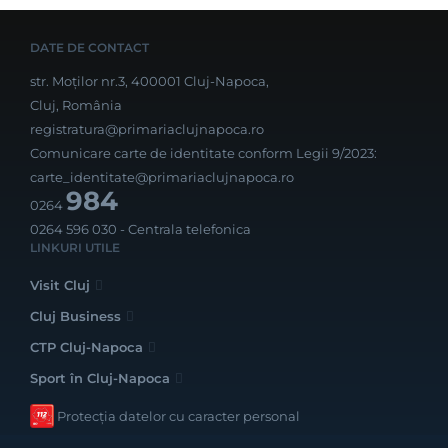
DATE DE CONTACT
str. Moților nr.3, 400001 Cluj-Napoca,
Cluj, România
registratura@primariaclujnapoca.ro
Comunicare carte de identitate conform Legii 9/2023:
carte_identitate@primariaclujnapoca.ro
984
0264
0264 596 030
- Centrala telefonica
LINKURI UTILE
Visit Cluj
Cluj Business
CTP Cluj-Napoca
Sport în Cluj-Napoca
Protecția datelor cu caracter personal