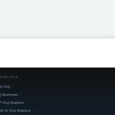
NKURI UTILE
it Cluj
uj Business
P Cluj-Napoca
ort în Cluj-Napoca