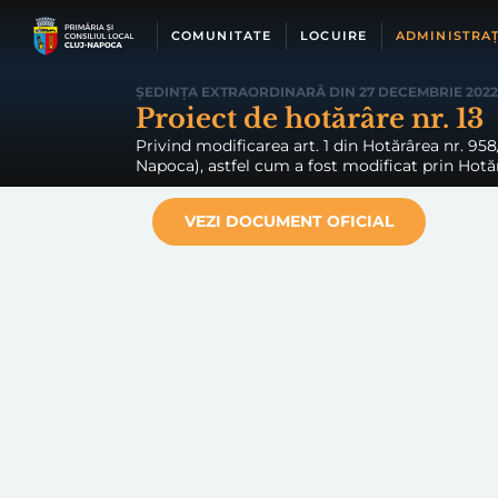
Skip
to
COMUNITATE
LOCUIRE
ADMINISTRAȚ
content
ȘEDINȚA EXTRAORDINARĂ DIN 27 DECEMBRIE 2022
Proiect de hotărâre nr. 13
Privind modificarea art. 1 din Hotărârea nr. 958
Napoca), astfel cum a fost modificat prin Hotărâ
VEZI DOCUMENT OFICIAL