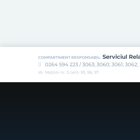
Serviciul Rel
COMPARTIMENT RESPONSABIL:
0264 594 223 / 3063; 3060; 3061; 3062; 
str. Moților nr. 3 cam. 95, 96, 97