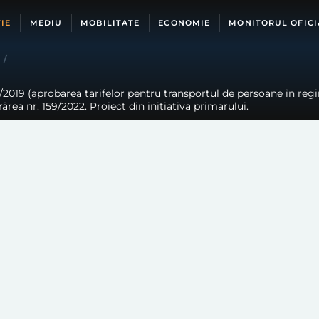
IE
MEDIU
MOBILITATE
ECONOMIE
MONITORUL OFICI
/
/2019 (aprobarea tarifelor pentru transportul de persoane în regim
rea nr. 159/2022. Proiect din inițiativa primarului.