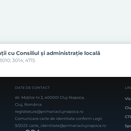
aţii cu Consiliul şi administraţie locală
3010; 3014; 4715
DATE DE CONTACT
LI
str. Moților nr.3, 400001 Cluj-Napoca,
Vis
Cluj, România
Cl
registratura@primariaclujnapoca.ro
CT
Comunicare carte de identitate conform Legii
9/2023:
carte_identitate@primariaclujnapoca.ro
Sp