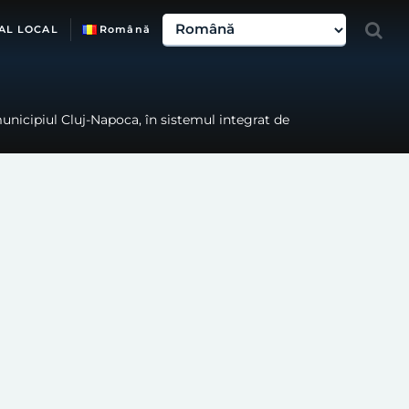
AL LOCAL
Română
municipiul Cluj-Napoca, în sistemul integrat de