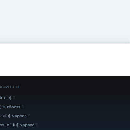
NKURI UTILE
it Cluj
uj Business
P Cluj-Napoca
ort în Cluj-Napoca