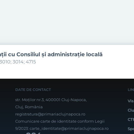
aţii cu Consiliul şi administraţie locală
3010; 3014; 4715
DATE DE CONTACT
LI
str. Moților nr.3, 400001 Cluj-Napoca,
Vis
Cluj, România
Cl
registratura@primariaclujnapoca.ro
CT
Comunicare carte de identitate conform Legii
9/2023:
carte_identitate@primariaclujnapoca.ro
Sp