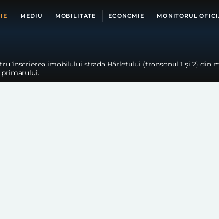
IE
MEDIU
MOBILITATE
ECONOMIE
MONITORUL OFICI
ru înscrierea imobilului strada Hârlețului (tronsonul 1 și 2) din 
a primarului.