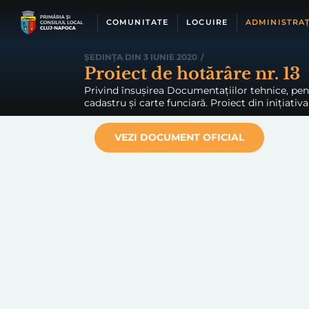
Skip
to
COMUNITATE
LOCUIRE
ADMINISTRAȚ
content
ȘEDINȚA DIN 3 IUNIE 2020
/
Proiect de hotărâre nr. 13
Privind însușirea Documentațiilor tehnice, pent
cadastru și carte funciară. Proiect din inițiativ
VEZI DOCUMENT OFICIAL