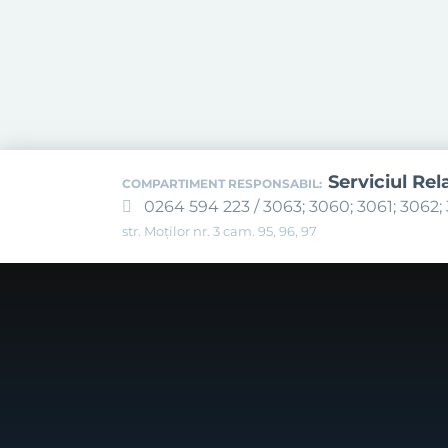
Serviciul Rel
COMPARTIMENT RESPONSABIL:
0264 594 223 / 3063; 3060; 3061; 3062; 
str. Moților nr. 3 cam. 95, 96, 97