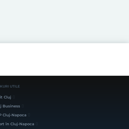
NKURI UTILE
it Cluj
uj Business
P Cluj-Napoca
ort în Cluj-Napoca