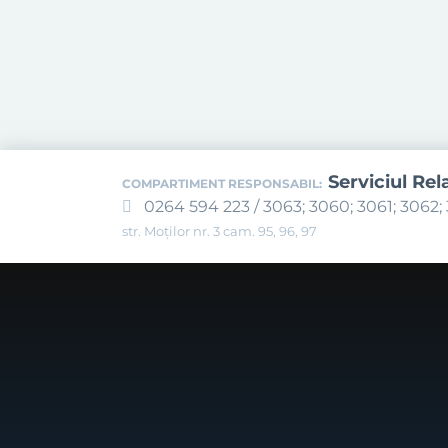
Serviciul Rel
COMPARTIMENT RESPONSABIL:
0264 594 223 / 3063; 3060; 3061; 3062; 
str. Moților nr. 3 cam. 95, 96, 97