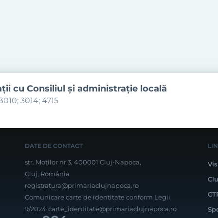
aţii cu Consiliul şi administraţie locală
3010; 3014; 4715
DATE DE CONTACT
LI
str. Moților nr.3, 400001 Cluj-Napoca,
Vis
Cluj, România
Cl
registratura@primariaclujnapoca.ro
CT
Comunicare carte de identitate conform Legii
9/2023:
carte_identitate@primariaclujnapoca.ro
Sp