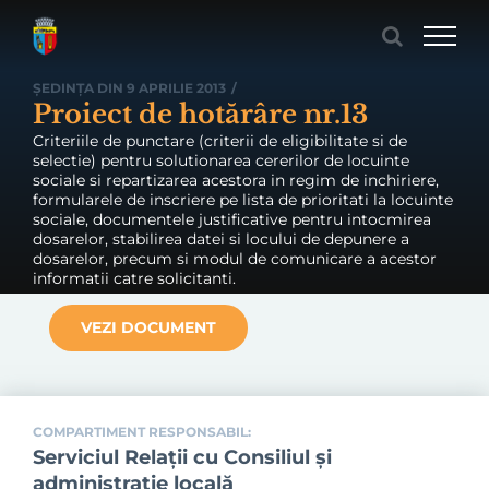
Skip
to
content
ȘEDINȚA DIN 9 APRILIE 2013
/
Proiect de hotărâre nr.13
Criteriile de punctare (criterii de eligibilitate si de
selectie) pentru solutionarea cererilor de locuinte
sociale si repartizarea acestora in regim de inchiriere,
formularele de inscriere pe lista de prioritati la locuinte
sociale, documentele justificative pentru intocmirea
dosarelor, stabilirea datei si locului de depunere a
dosarelor, precum si modul de comunicare a acestor
informatii catre solicitanti.
VEZI DOCUMENT
COMPARTIMENT RESPONSABIL:
Serviciul Relaţii cu Consiliul şi
administraţie locală