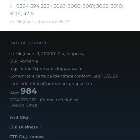
0264 594 223 / 3063; 3060; 3061; 3062; 3010;
3014; 4715
str. Moților nr. 3 cam. 95, 96, 97
DATE DE CONTACT
str. Moților nr.3, 400001 Cluj-Napoca,
Cluj, România
registratura@primariaclujnapoca.ro
Comunicare carte de identitate conform Legii 9/2023:
carte_identitate@primariaclujnapoca.ro
984
0264
0264 596 030
- Centrala telefonica
LINKURI UTILE
Visit Cluj
Cluj Business
CTP Cluj-Napoca