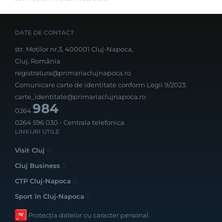
DATE DE CONTACT
str. Moților nr.3, 400001 Cluj-Napoca,
Cluj, România
registratura@primariaclujnapoca.ro
Comunicare carte de identitate conform Legii 9/2023:
carte_identitate@primariaclujnapoca.ro
984
0264
0264 596 030
- Centrala telefonica
LINKURI UTILE
Visit Cluj
Cluj Business
CTP Cluj-Napoca
Sport în Cluj-Napoca
Protecția datelor cu caracter personal