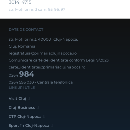
3014; 4715
str. Moților nr. 3 cam. 95, 96, 97
DATE DE CONTACT
str. Moților nr.3, 400001 Cluj-Napoca,
Cluj, România
registratura@primariaclujnapoca.ro
Comunicare carte de identitate conform Legii 9/2023:
carte_identitate@primariaclujnapoca.ro
984
0264
0264 596 030
- Centrala telefonica
LINKURI UTILE
Visit Cluj
Cluj Business
CTP Cluj-Napoca
Sport în Cluj-Napoca