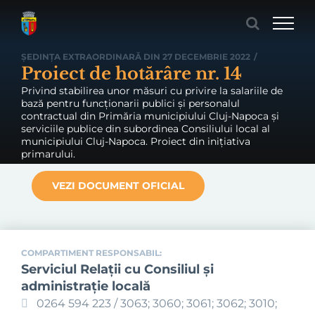
Skip
to
content
ȘEDINȚA EXTRAORDINARĂ DIN 27 DECEMBRIE 2022
/
Proiect de hotărâre nr. 14
Privind stabilirea unor măsuri cu privire la salariile de
bază pentru funcționarii publici și personalul
contractual din Primăria municipiului Cluj-Napoca și
serviciile publice din subordinea Consiliului local al
municipiului Cluj-Napoca. Proiect din inițiativa
primarului.
VEZI DOCUMENT OFICIAL
COMPARTIMENT RESPONSABIL:
Serviciul Relaţii cu Consiliul şi
administraţie locală
0264 594 223 / 3063; 3060; 3061; 3062; 3010;