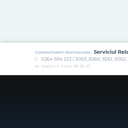
Serviciul Rel
COMPARTIMENT RESPONSABIL:
0264 594 223 / 3063; 3060; 3061; 3062; 
str. Moților nr. 3 cam. 95, 96, 97