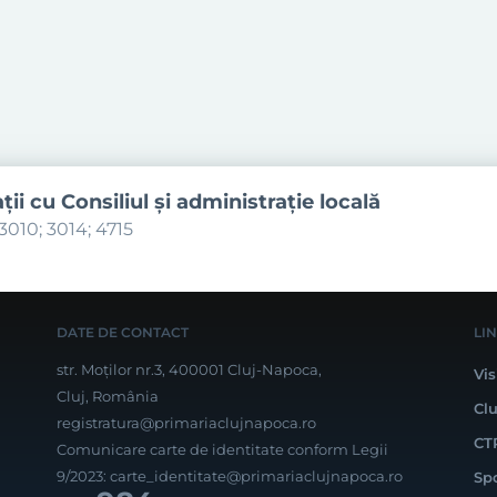
aţii cu Consiliul şi administraţie locală
3010; 3014; 4715
DATE DE CONTACT
LI
str. Moților nr.3, 400001 Cluj-Napoca,
Vis
Cluj, România
Cl
registratura@primariaclujnapoca.ro
CT
Comunicare carte de identitate conform Legii
9/2023:
carte_identitate@primariaclujnapoca.ro
Sp