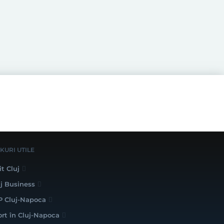
NKURI UTILE
it Cluj
uj Business
P Cluj-Napoca
ort în Cluj-Napoca