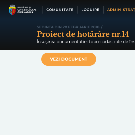
Skip
to
COMUNITATE
LOCUIRE
ADMINISTRAȚ
content
ȘEDINȚA DIN 28 FEBRUARIE 2018
/
Proiect de hotărâre nr.14
Însușirea documentației topo-cadastrale de însc
VEZI DOCUMENT