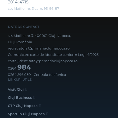
3014; 4715
str. Moților nr. 3 cam. 95, 96, 97
DATE DE CONTACT
str. Moților nr.3, 400001 Cluj-Napoca,
Cluj, România
registratura@primariaclujnapoca.ro
Comunicare carte de identitate conform Legii 9/2023:
carte_identitate@primariaclujnapoca.ro
984
0264
0264 596 030
- Centrala telefonica
LINKURI UTILE
Visit Cluj
Cluj Business
CTP Cluj-Napoca
Sport în Cluj-Napoca