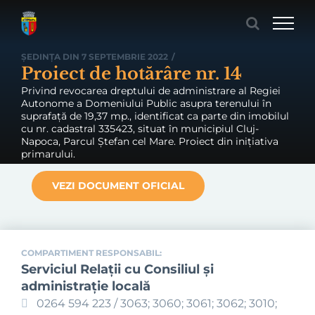
Skip
to
content
ȘEDINȚA DIN 7 SEPTEMBRIE 2022
/
Proiect de hotărâre nr. 14
Privind revocarea dreptului de administrare al Regiei
Autonome a Domeniului Public asupra terenului în
suprafață de 19,37 mp., identificat ca parte din imobilul
cu nr. cadastral 335423, situat în municipiul Cluj-
Napoca, Parcul Ștefan cel Mare. Proiect din inițiativa
primarului.
VEZI DOCUMENT OFICIAL
COMPARTIMENT RESPONSABIL:
Serviciul Relaţii cu Consiliul şi
administraţie locală
0264 594 223 / 3063; 3060; 3061; 3062; 3010;