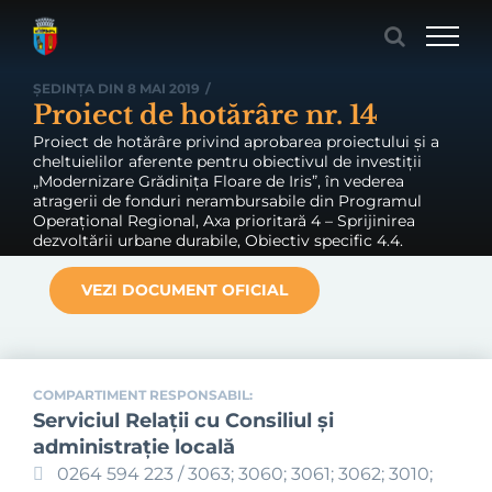
Skip
to
content
ȘEDINȚA DIN 8 MAI 2019
/
Proiect de hotărâre nr. 14
Proiect de hotărâre privind aprobarea proiectului și a
cheltuielilor aferente pentru obiectivul de investiții
„Modernizare Grădinița Floare de Iris”, în vederea
atragerii de fonduri nerambursabile din Programul
Operațional Regional, Axa prioritară 4 – Sprijinirea
dezvoltării urbane durabile, Obiectiv specific 4.4.
VEZI DOCUMENT OFICIAL
COMPARTIMENT RESPONSABIL:
Serviciul Relaţii cu Consiliul şi
administraţie locală
0264 594 223 / 3063; 3060; 3061; 3062; 3010;