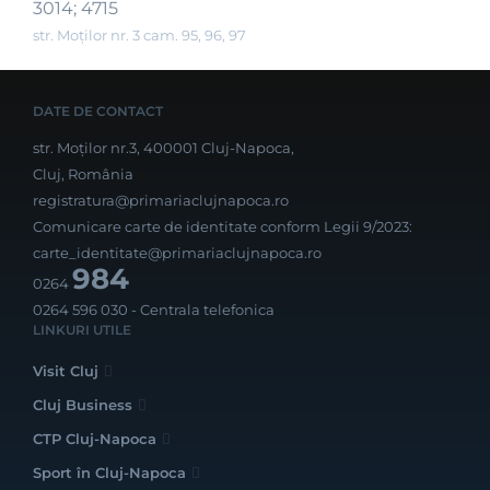
3014; 4715
str. Moților nr. 3 cam. 95, 96, 97
DATE DE CONTACT
str. Moților nr.3, 400001 Cluj-Napoca,
Cluj, România
registratura@primariaclujnapoca.ro
Comunicare carte de identitate conform Legii 9/2023:
carte_identitate@primariaclujnapoca.ro
984
0264
0264 596 030
- Centrala telefonica
LINKURI UTILE
Visit Cluj
Cluj Business
CTP Cluj-Napoca
Sport în Cluj-Napoca