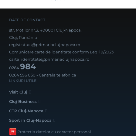
DATE DE CONTACT
str. Moților nr.3, 400001 Cluj-Napoca,
Cluj, România
registratura@primariaclujnapoca.ro
Comunicare carte de identitate conform Legii 9/2023:
carte_identitate@primariaclujnapoca.ro
984
0264
0264 596 030
- Centrala telefonica
LINKURI UTILE
Visit Cluj
Cluj Business
CTP Cluj-Napoca
Sport în Cluj-Napoca
Protecția datelor cu caracter personal