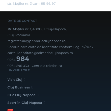
str. Moților nr. 3 cam. 95, 96, 97
DATE DE CONTACT
str. Moților nr.3, 400001 Cluj-Napoca,
Cluj, România
registratura@primariaclujnapoca.ro
Comunicare carte de identitate conform Legii 9/2023:
carte_identitate@primariaclujnapoca.ro
984
0264
0264 596 030
- Centrala telefonica
LINKURI UTILE
Visit Cluj
Cluj Business
CTP Cluj-Napoca
Sport în Cluj-Napoca