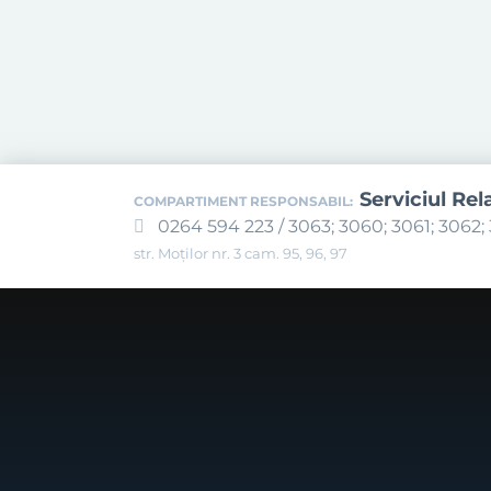
Serviciul Rel
COMPARTIMENT RESPONSABIL:
0264 594 223 / 3063; 3060; 3061; 3062; 
str. Moților nr. 3 cam. 95, 96, 97