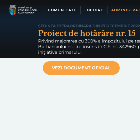
Skip
to
COMUNITATE
LOCUIRE
ADMINISTRAȚ
content
ȘEDINȚA EXTRAORDINARĂ DIN 27 DECEMBRIE 2022
Proiect de hotărâre nr. 15
Privind majorarea cu 300% a impozitului pe ter
Borhanciului nr. f.n., înscris în C.F. nr. 342960
inițiativa primarului.
VEZI DOCUMENT OFICIAL