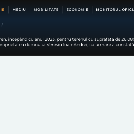
IE
MEDIU
MOBILITATE
ECONOMIE
MONITORUL OFICI
/
en, începând cu anul 2023, pentru terenul cu suprafața de 26.080 
, proprietatea domnului Veresiu Ioan-Andrei, ca urmare a constatări