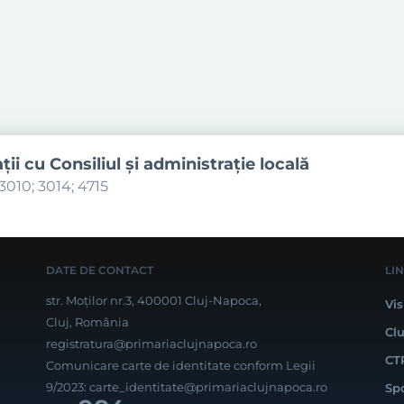
aţii cu Consiliul şi administraţie locală
3010; 3014; 4715
DATE DE CONTACT
LI
str. Moților nr.3, 400001 Cluj-Napoca,
Vis
Cluj, România
Cl
registratura@primariaclujnapoca.ro
CT
Comunicare carte de identitate conform Legii
9/2023:
carte_identitate@primariaclujnapoca.ro
Sp