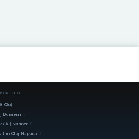
NKURI UTILE
it Cluj
uj Business
P Cluj-Napoca
ort în Cluj-Napoca