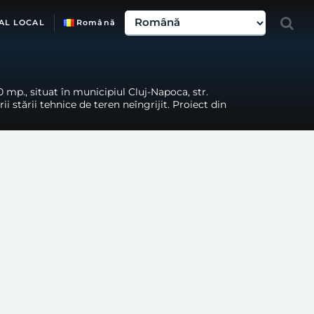
AL LOCAL
Română
mp., situat în municipiul Cluj-Napoca, str.
i stării tehnice de teren neîngrijit. Proiect din