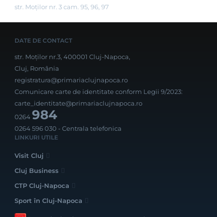
str. Moților nr. 3 cam. 95, 96, 97
DATE DE CONTACT
str. Moților nr.3, 400001 Cluj-Napoca,
Cluj, România
registratura@primariaclujnapoca.ro
Comunicare carte de identitate conform Legii 9/2023:
carte_identitate@primariaclujnapoca.ro
984
0264
0264 596 030
- Centrala telefonica
LINKURI UTILE
Visit Cluj
Cluj Business
CTP Cluj-Napoca
Sport în Cluj-Napoca