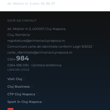
str. Moților nr. 3 cam. 95, 96, 97
DATE DE CONTACT
str. Moților nr.3, 400001 Cluj-Napoca,
Cluj, România
registratura@primariaclujnapoca.ro
Comunicare carte de identitate conform Legii 9/2023:
carte_identitate@primariaclujnapoca.ro
984
0264
0264 596 030
- Centrala telefonica
LINKURI UTILE
Visit Cluj
Cluj Business
CTP Cluj-Napoca
Sport în Cluj-Napoca