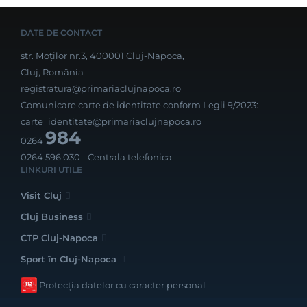
DATE DE CONTACT
str. Moților nr.3, 400001 Cluj-Napoca,
Cluj, România
registratura@primariaclujnapoca.ro
Comunicare carte de identitate conform Legii 9/2023:
carte_identitate@primariaclujnapoca.ro
984
0264
0264 596 030
- Centrala telefonica
LINKURI UTILE
Visit Cluj
Cluj Business
CTP Cluj-Napoca
Sport în Cluj-Napoca
Protecția datelor cu caracter personal