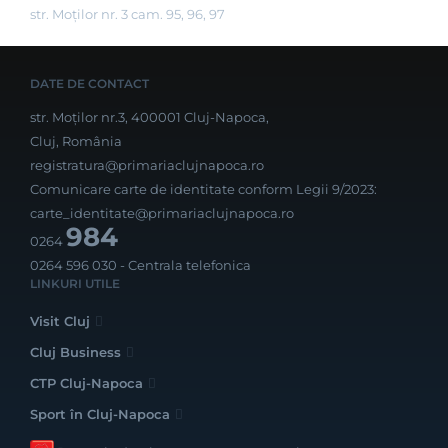
str. Moților nr. 3 cam. 95, 96, 97
DATE DE CONTACT
str. Moților nr.3, 400001 Cluj-Napoca,
Cluj, România
registratura@primariaclujnapoca.ro
Comunicare carte de identitate conform Legii 9/2023:
carte_identitate@primariaclujnapoca.ro
984
0264
0264 596 030
- Centrala telefonica
LINKURI UTILE
Visit Cluj
Cluj Business
CTP Cluj-Napoca
Sport în Cluj-Napoca