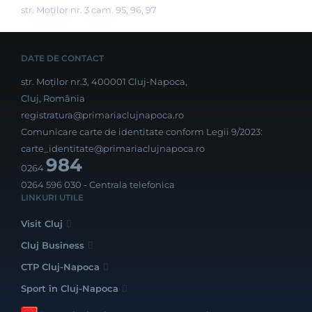
str. Moților nr. 3 cam. 95, 96, 97
DATE DE CONTACT
str. Moților nr.3, 400001 Cluj-Napoca,
Cluj, România
registratura@primariaclujnapoca.ro
Comunicare carte de identitate conform Legii 9/2023:
carte_identitate@primariaclujnapoca.ro
984
0264
0264 596 030
- Centrala telefonica
LINKURI UTILE
Visit Cluj
Cluj Business
CTP Cluj-Napoca
Sport în Cluj-Napoca