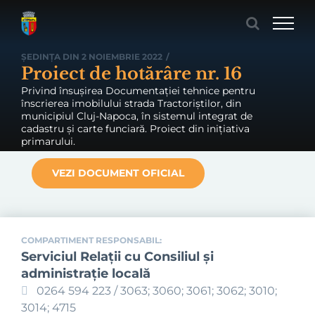
Skip
to
content
ȘEDINȚA DIN 2 NOIEMBRIE 2022
/
Proiect de hotărâre nr. 16
Privind însușirea Documentației tehnice pentru
înscrierea imobilului strada Tractoriștilor, din
municipiul Cluj-Napoca, în sistemul integrat de
cadastru și carte funciară. Proiect din inițiativa
primarului.
VEZI DOCUMENT OFICIAL
COMPARTIMENT RESPONSABIL:
Serviciul Relaţii cu Consiliul şi
administraţie locală
0264 594 223 / 3063; 3060; 3061; 3062; 3010;
3014; 4715