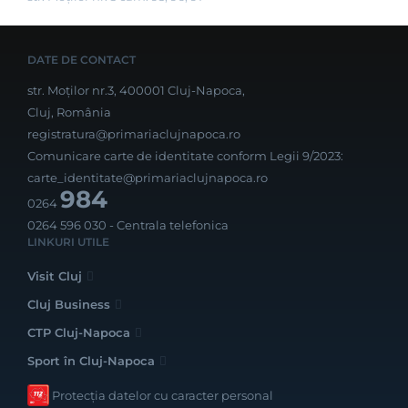
DATE DE CONTACT
str. Moților nr.3, 400001 Cluj-Napoca,
Cluj, România
registratura@primariaclujnapoca.ro
Comunicare carte de identitate conform Legii 9/2023:
carte_identitate@primariaclujnapoca.ro
984
0264
0264 596 030
- Centrala telefonica
LINKURI UTILE
Visit Cluj
Cluj Business
CTP Cluj-Napoca
Sport în Cluj-Napoca
Protecția datelor cu caracter personal