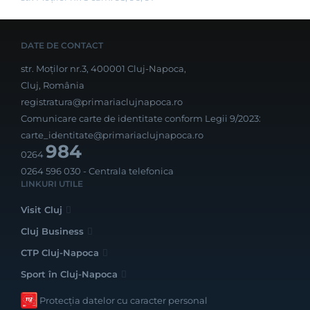
DATE DE CONTACT
str. Moților nr.3, 400001 Cluj-Napoca,
Cluj, România
registratura@primariaclujnapoca.ro
Comunicare carte de identitate conform Legii 9/2023:
carte_identitate@primariaclujnapoca.ro
984
0264
0264 596 030
- Centrala telefonica
LINKURI UTILE
Visit Cluj
Cluj Business
CTP Cluj-Napoca
Sport în Cluj-Napoca
Protecția datelor cu caracter personal