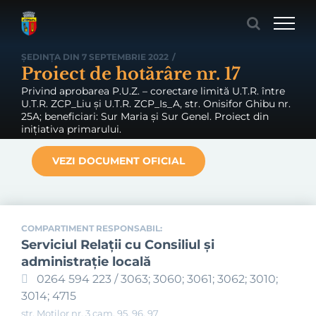
Skip
to
content
ȘEDINȚA DIN 7 SEPTEMBRIE 2022
/
Proiect de hotărâre nr. 17
Privind aprobarea P.U.Z. – corectare limită U.T.R. între
U.T.R. ZCP_Liu și U.T.R. ZCP_Is_A, str. Onisifor Ghibu nr.
25A; beneficiari: Sur Maria și Sur Genel. Proiect din
inițiativa primarului.
VEZI DOCUMENT OFICIAL
COMPARTIMENT RESPONSABIL:
Serviciul Relaţii cu Consiliul şi
administraţie locală
0264 594 223 / 3063; 3060; 3061; 3062; 3010;
3014; 4715
str. Moților nr. 3 cam. 95, 96, 97