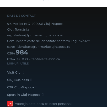
DATE DE CONTACT
str. Moților nr.3, 400001 Cluj-Napoca,
Cluj, România
registratura@primariaclujnapoca.ro
Comunicare carte de identitate conform Legii 9/2023:
carte_identitate@primariaclujnapoca.ro
984
0264
0264 596 030
- Centrala telefonica
LINKURI UTILE
Visit Cluj
Cluj Business
CTP Cluj-Napoca
Sport în Cluj-Napoca
Protecția datelor cu caracter personal