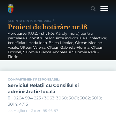
Skip
to
content
ȘEDINȚA DIN 19 IUNIE 2014
/
Proiect de hotărâre nr.18
Aprobarea P.U.Z. - str. Kós Károly (nord) pentru
parcelare si construire locuinte individuale si colective;
beneficiari: Hoda Ioan, Balea Nicolae, Oltean Nicolae-
Vasile, Oltean Valeria, Oltean Gabriela-Florina, Oltean
Dorinel, Salomie Bianca Andreea si Salomie Radu-
Florin.
COMPARTIMENT RESPONSABIL:
Serviciul Relaţii cu Consiliul şi
administraţie locală
0264 594 223 / 3063; 3060; 3061; 3062; 3010;
3014; 4715
str. Moților nr. 3 cam. 95, 96, 97