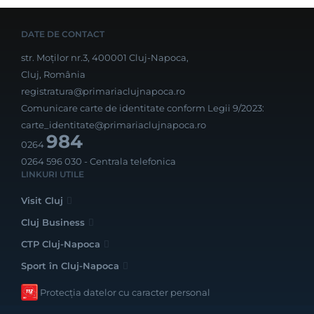
DATE DE CONTACT
str. Moților nr.3, 400001 Cluj-Napoca,
Cluj, România
registratura@primariaclujnapoca.ro
Comunicare carte de identitate conform Legii 9/2023:
carte_identitate@primariaclujnapoca.ro
984
0264
0264 596 030
- Centrala telefonica
LINKURI UTILE
Visit Cluj
Cluj Business
CTP Cluj-Napoca
Sport în Cluj-Napoca
Protecția datelor cu caracter personal