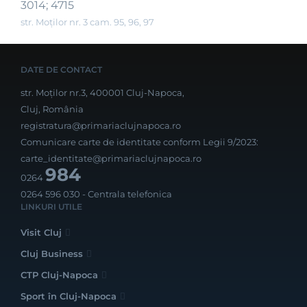
3014; 4715
str. Moților nr. 3 cam. 95, 96, 97
DATE DE CONTACT
str. Moților nr.3, 400001 Cluj-Napoca,
Cluj, România
registratura@primariaclujnapoca.ro
Comunicare carte de identitate conform Legii 9/2023:
carte_identitate@primariaclujnapoca.ro
984
0264
0264 596 030
- Centrala telefonica
LINKURI UTILE
Visit Cluj
Cluj Business
CTP Cluj-Napoca
Sport în Cluj-Napoca