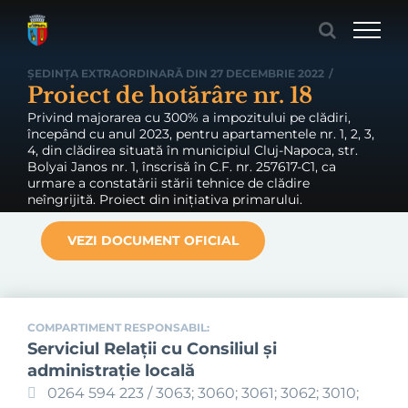
Skip
to
content
ȘEDINȚA EXTRAORDINARĂ DIN 27 DECEMBRIE 2022
/
Proiect de hotărâre nr. 18
Privind majorarea cu 300% a impozitului pe clădiri,
începând cu anul 2023, pentru apartamentele nr. 1, 2, 3,
4, din clădirea situată în municipiul Cluj-Napoca, str.
Bolyai Janos nr. 1, înscrisă în C.F. nr. 257617-C1, ca
urmare a constatării stării tehnice de clădire
neîngrijită. Proiect din inițiativa primarului.
VEZI DOCUMENT OFICIAL
COMPARTIMENT RESPONSABIL:
Serviciul Relaţii cu Consiliul şi
administraţie locală
0264 594 223 / 3063; 3060; 3061; 3062; 3010;