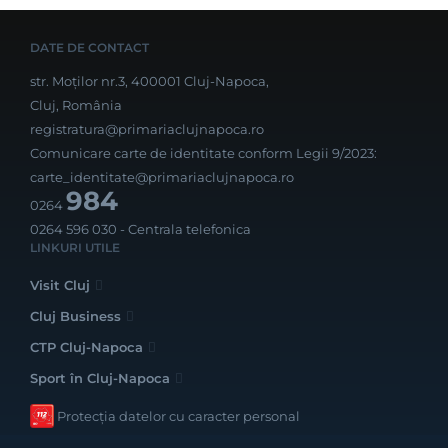
DATE DE CONTACT
str. Moților nr.3, 400001 Cluj-Napoca,
Cluj, România
registratura@primariaclujnapoca.ro
Comunicare carte de identitate conform Legii 9/2023:
carte_identitate@primariaclujnapoca.ro
984
0264
0264 596 030
- Centrala telefonica
LINKURI UTILE
Visit Cluj
Cluj Business
CTP Cluj-Napoca
Sport în Cluj-Napoca
Protecția datelor cu caracter personal