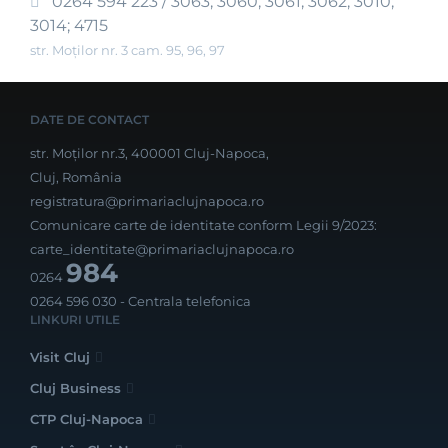
0264 594 223 / 3063; 3060; 3061; 3062; 3010;
3014; 4715
str. Moților nr. 3 cam. 95, 96, 97
DATE DE CONTACT
str. Moților nr.3, 400001 Cluj-Napoca,
Cluj, România
registratura@primariaclujnapoca.ro
Comunicare carte de identitate conform Legii 9/2023:
carte_identitate@primariaclujnapoca.ro
984
0264
0264 596 030
- Centrala telefonica
LINKURI UTILE
Visit Cluj
Cluj Business
CTP Cluj-Napoca