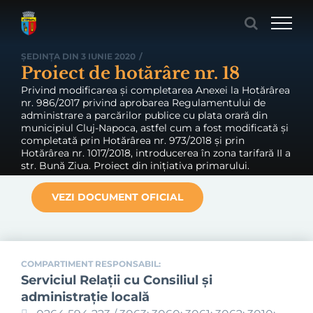
Skip
to
content
ȘEDINȚA DIN 3 IUNIE 2020
/
Proiect de hotărâre nr. 18
Privind modificarea și completarea Anexei la Hotărârea
nr. 986/2017 privind aprobarea Regulamentului de
administrare a parcărilor publice cu plata orară din
municipiul Cluj-Napoca, astfel cum a fost modificată și
completată prin Hotărârea nr. 973/2018 și prin
Hotărârea nr. 1017/2018, introducerea în zona tarifară II a
str. Bună Ziua. Proiect din inițiativa primarului.
VEZI DOCUMENT OFICIAL
COMPARTIMENT RESPONSABIL:
Serviciul Relaţii cu Consiliul şi
administraţie locală