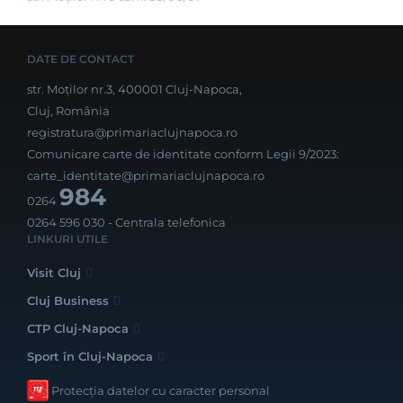
DATE DE CONTACT
str. Moților nr.3, 400001 Cluj-Napoca,
Cluj, România
registratura@primariaclujnapoca.ro
Comunicare carte de identitate conform Legii 9/2023:
carte_identitate@primariaclujnapoca.ro
984
0264
0264 596 030
- Centrala telefonica
LINKURI UTILE
Visit Cluj
Cluj Business
CTP Cluj-Napoca
Sport în Cluj-Napoca
Protecția datelor cu caracter personal