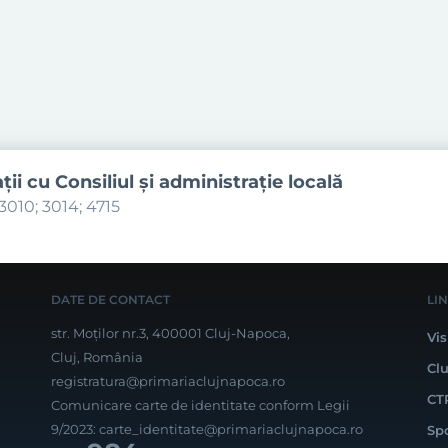
aţii cu Consiliul şi administraţie locală
3010; 3014; 4715
DATE DE CONTACT
LI
str. Moților nr.3, 400001 Cluj-Napoca,
Vis
Cluj, România
Cl
registratura@primariaclujnapoca.ro
CT
Comunicare carte de identitate conform Legii
9/2023:
carte_identitate@primariaclujnapoca.ro
Sp