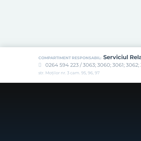
Serviciul Rel
COMPARTIMENT RESPONSABIL:
0264 594 223 / 3063; 3060; 3061; 3062; 
str. Moților nr. 3 cam. 95, 96, 97