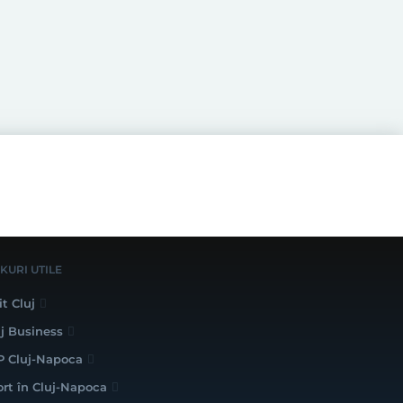
NKURI UTILE
it Cluj
uj Business
P Cluj-Napoca
ort în Cluj-Napoca