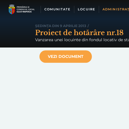
Skip
to
COMUNITATE
LOCUIRE
ADMINISTRAȚ
content
ȘEDINȚA DIN 9 APRILIE 2013
/
Proiect de hotărâre nr.18
Vanzarea unei locuinte din fondul locativ de stat
VEZI DOCUMENT