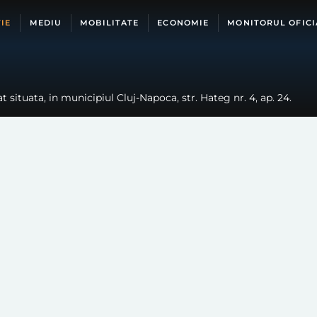
IE
MEDIU
MOBILITATE
ECONOMIE
MONITORUL OFICI
 situata, in municipiul Cluj-Napoca, str. Hateg nr. 4, ap. 24.