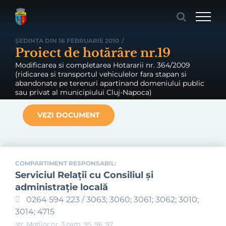
Skip
to
content
ȘEDINȚA DIN 16 FEBRUARIE 2010
/
Proiect de hotărâre nr.19
Modificarea si completarea Hotararii nr. 364/2009
(ridicarea si transportul vehiculelor fara stapan si
abandonate pe terenuri apartinand domeniului public
sau privat al municipiului Cluj-Napoca)
VEZI DOCUMENT
COMPARTIMENT RESPONSABIL:
Serviciul Relaţii cu Consiliul şi
administraţie locală
0264 594 223 / 3063; 3060; 3061; 3062; 3010;
3014; 4715
str. Moților nr. 3 cam. 95, 96, 97