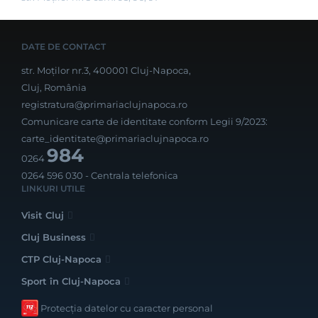
DATE DE CONTACT
str. Moților nr.3, 400001 Cluj-Napoca,
Cluj, România
registratura@primariaclujnapoca.ro
Comunicare carte de identitate conform Legii 9/2023:
carte_identitate@primariaclujnapoca.ro
984
0264
0264 596 030
- Centrala telefonica
LINKURI UTILE
Visit Cluj
Cluj Business
CTP Cluj-Napoca
Sport în Cluj-Napoca
Protecția datelor cu caracter personal