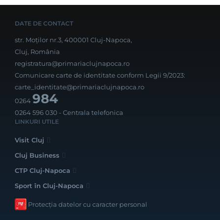
DATE DE CONTACT
str. Moților nr.3, 400001 Cluj-Napoca,
Cluj, România
registratura@primariaclujnapoca.ro
Comunicare carte de identitate conform Legii 9/2023:
carte_identitate@primariaclujnapoca.ro
984
0264
0264 596 030
- Centrala telefonica
LINKURI UTILE
Visit Cluj
Cluj Business
CTP Cluj-Napoca
Sport în Cluj-Napoca
Protecția datelor cu caracter personal