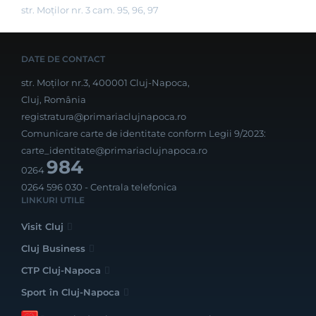
str. Moților nr. 3 cam. 95, 96, 97
DATE DE CONTACT
str. Moților nr.3, 400001 Cluj-Napoca,
Cluj, România
registratura@primariaclujnapoca.ro
Comunicare carte de identitate conform Legii 9/2023:
carte_identitate@primariaclujnapoca.ro
984
0264
0264 596 030
- Centrala telefonica
LINKURI UTILE
Visit Cluj
Cluj Business
CTP Cluj-Napoca
Sport în Cluj-Napoca