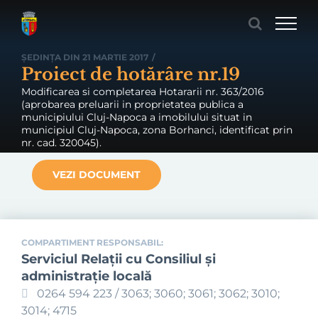
Skip
to
content
ȘEDINȚA DIN 21 MARTIE 2017
/
Proiect de hotărâre nr.19
Modificarea si completarea Hotararii nr. 363/2016
(aprobarea preluarii in proprietatea publica a
municipiului Cluj-Napoca a imobilului situat in
municipiul Cluj-Napoca, zona Borhanci, identificat prin
nr. cad. 320045).
VEZI DOCUMENT
COMPARTIMENT RESPONSABIL:
Serviciul Relaţii cu Consiliul şi
administraţie locală
0264 594 223 / 3063; 3060; 3061; 3062; 3010;
3014; 4715