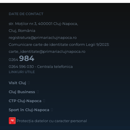
DATE DE CONTACT
str. Moților nr.3, 400001 Cluj-Napoca,
Cluj, România
registratura@primariaclujnapoca.ro
Comunicare carte de identitate conform Legii 9/2023:
carte_identitate@primariaclujnapoca.ro
984
0264
0264 596 030
- Centrala telefonica
LINKURI UTILE
Visit Cluj
Cluj Business
CTP Cluj-Napoca
Sport în Cluj-Napoca
Protecția datelor cu caracter personal