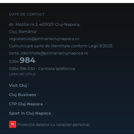
DATE DE CONTACT
str. Moților nr.3, 400001 Cluj-Napoca,
Cluj, România
registratura@primariaclujnapoca.ro
Comunicare carte de identitate conform Legii 9/2023:
carte_identitate@primariaclujnapoca.ro
984
0264
0264 596 030
- Centrala telefonica
LINKURI UTILE
Visit Cluj
Cluj Business
CTP Cluj-Napoca
Sport în Cluj-Napoca
Protecția datelor cu caracter personal