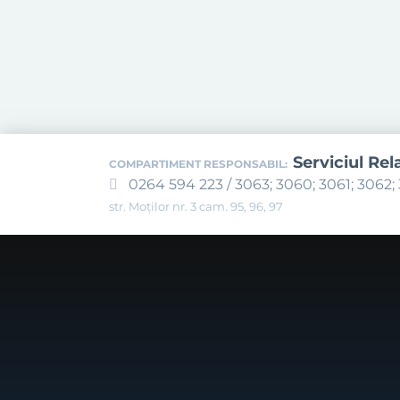
Serviciul Rel
COMPARTIMENT RESPONSABIL:
0264 594 223 / 3063; 3060; 3061; 3062; 
str. Moților nr. 3 cam. 95, 96, 97