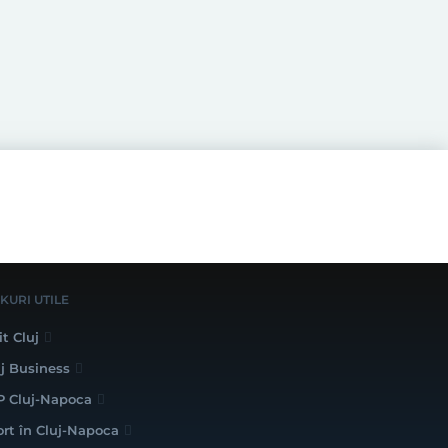
NKURI UTILE
it Cluj
uj Business
P Cluj-Napoca
ort în Cluj-Napoca