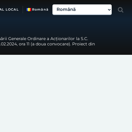
AL LOCAL
Română
rii Generale Ordinare a Acționarilor la S.C.
6.02.2024, ora 11 (a doua convocare). Proiect din