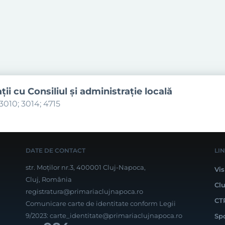
aţii cu Consiliul şi administraţie locală
3010; 3014; 4715
DATE DE CONTACT
LI
str. Moților nr.3, 400001 Cluj-Napoca,
Vis
Cluj, România
Cl
registratura@primariaclujnapoca.ro
CT
Comunicare carte de identitate conform Legii
9/2023:
carte_identitate@primariaclujnapoca.ro
Sp