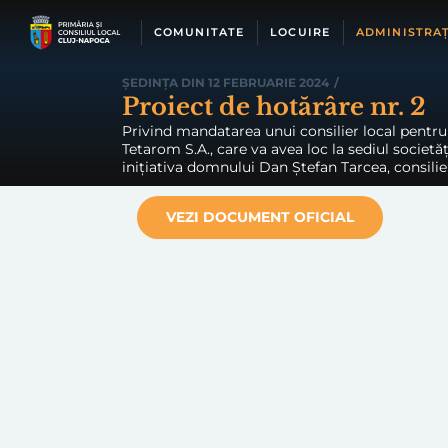
Skip
to
COMUNITATE
LOCUIRE
ADMINISTRAȚ
content
ȘEDINȚA DIN 12 FEBRUARIE 2024
/
Proiect de hotărâre nr. 2
Privind mandatarea unui consilier local pentru 
Tetarom S.A., care va avea loc la sediul societăț
inițiativa domnului Dan Ștefan Tarcea, consilier
VEZI DOCUMENT OFICIAL