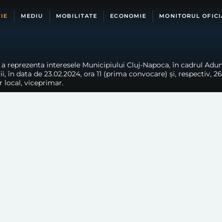
IE
MEDIU
MOBILITATE
ECONOMIE
MONITORUL OFICI
a reprezenta interesele Municipiului Cluj-Napoca, în cadrul Adună
ii, în data de 23.02.2024, ora 11 (prima convocare) și, respectiv, 2
 local, viceprimar.