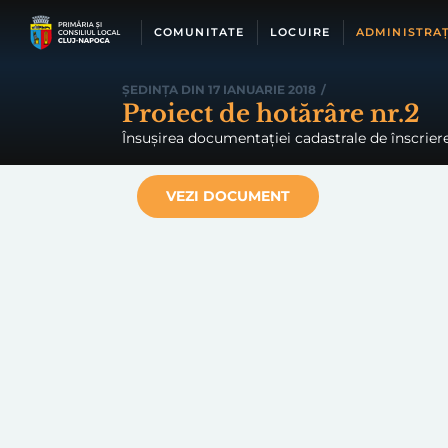
Skip
to
COMUNITATE
LOCUIRE
ADMINISTRAȚ
content
ȘEDINȚA DIN 17 IANUARIE 2018
/
Proiect de hotărâre nr.2
Însușirea documentației cadastrale de înscriere 
VEZI DOCUMENT