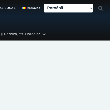
AL LOCAL
Română
uj-Napoca, str. Horea nr. 52.