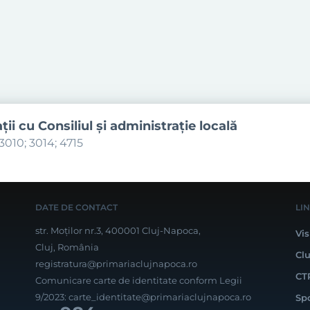
aţii cu Consiliul şi administraţie locală
3010; 3014; 4715
DATE DE CONTACT
LI
str. Moților nr.3, 400001 Cluj-Napoca,
Vis
Cluj, România
Cl
registratura@primariaclujnapoca.ro
CT
Comunicare carte de identitate conform Legii
9/2023:
carte_identitate@primariaclujnapoca.ro
Sp