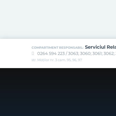
Serviciul Rel
COMPARTIMENT RESPONSABIL:
0264 594 223 / 3063; 3060; 3061; 3062; 
str. Moților nr. 3 cam. 95, 96, 97