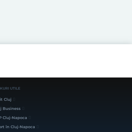
NKURI UTILE
it Cluj
uj Business
P Cluj-Napoca
ort în Cluj-Napoca