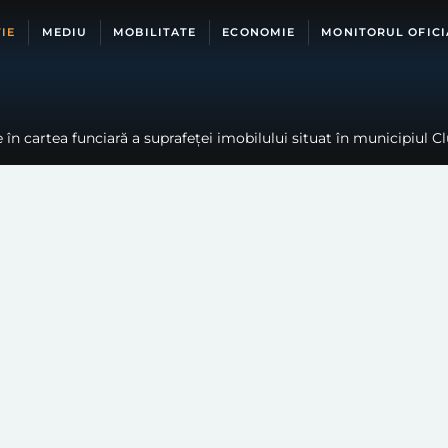
IE
MEDIU
MOBILITATE
ECONOMIE
MONITORUL OFICI
în cartea funciară a suprafeței imobilului situat în municipiul Cl