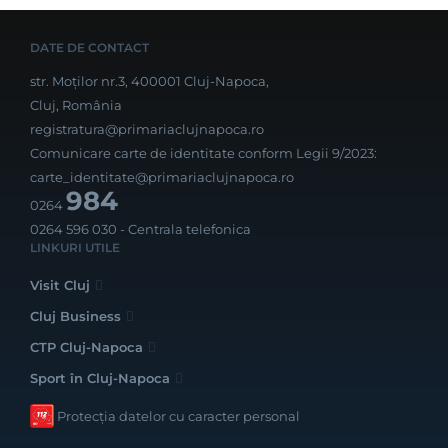
DATE DE CONTACT
str. Moților nr.3, 400001 Cluj-Napoca,
Cluj, România
registratura@primariaclujnapoca.ro
Comunicare carte de identitate conform Legii 9/2023:
carte_identitate@primariaclujnapoca.ro
984
0264
0264 596 030
- Centrala telefonica
LINKURI UTILE
Visit Cluj
Cluj Business
CTP Cluj-Napoca
Sport în Cluj-Napoca
Protecția datelor cu caracter personal