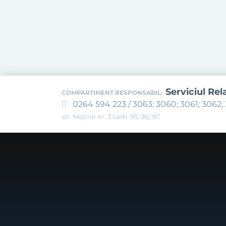
Serviciul Rel
COMPARTIMENT RESPONSABIL:
0264 594 223 / 3063; 3060; 3061; 3062; 
str. Moților nr. 3 cam. 95, 96, 97