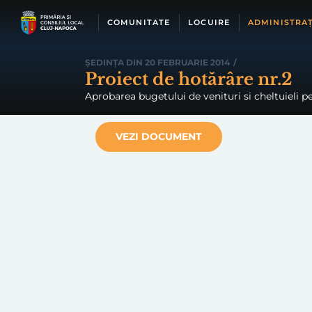
Skip
to
COMUNITATE
LOCUIRE
ADMINISTRAȚ
content
ȘEDINȚA DIN 20 FEBRUARIE 2014
/
Proiect de hotărâre nr.2
Aprobarea bugetului de venituri si cheltuieli 
VEZI DOCUMENT