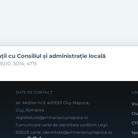
aţii cu Consiliul şi administraţie locală
3010; 3014; 4715
DATE DE CONTACT
LI
str. Moților nr.3, 400001 Cluj-Napoca,
Vis
Cluj, România
Cl
registratura@primariaclujnapoca.ro
CT
Comunicare carte de identitate conform Legii
9/2023:
carte_identitate@primariaclujnapoca.ro
Sp