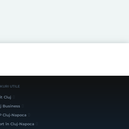
NKURI UTILE
it Cluj
uj Business
P Cluj-Napoca
ort în Cluj-Napoca