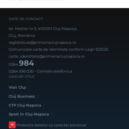
DATE DE CONTACT
str. Moților nr.3, 400001 Cluj-Napoca,
Cluj, România
registratura@primariaclujnapoca.ro
Comunicare carte de identitate conform Legii 9/2023:
carte_identitate@primariaclujnapoca.ro
984
0264
0264 596 030
- Centrala telefonica
LINKURI UTILE
Visit Cluj
Cluj Business
CTP Cluj-Napoca
Sport în Cluj-Napoca
Protecția datelor cu caracter personal